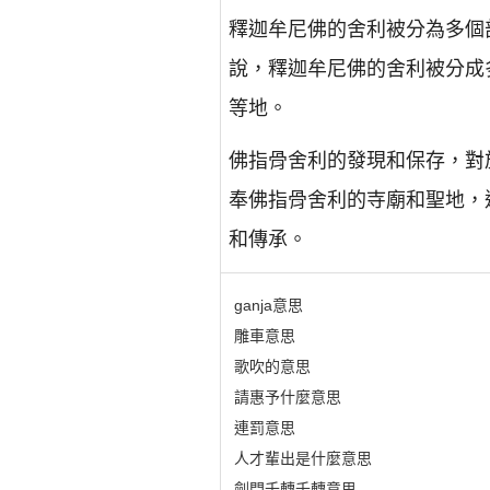
釋迦牟尼佛的舍利被分為多個
說，釋迦牟尼佛的舍利被分成
等地。
佛指骨舍利的發現和保存，對
奉佛指骨舍利的寺廟和聖地，
和傳承。
ganja意思
雕車意思
歌吹的意思
請惠予什麼意思
連罰意思
人才輩出是什麼意思
劍門千轉千轉意思