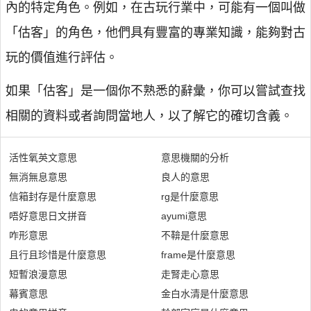
內的特定角色。例如，在古玩行業中，可能有一個叫做
「估客」的角色，他們具有豐富的專業知識，能夠對古
玩的價值進行評估。
如果「估客」是一個你不熟悉的辭彙，你可以嘗試查找
相關的資料或者詢問當地人，以了解它的確切含義。
活性氧英文意思
意思機關的分析
無消無息意思
良人的意思
信箱封存是什麼意思
rg是什麼意思
唔好意思日文拼音
ayumi意思
咋形意思
不鞥是什麼意思
且行且珍惜是什麼意思
frame是什麼意思
短暫浪漫意思
走腎走心意思
幕賓意思
金白水清是什麼意思