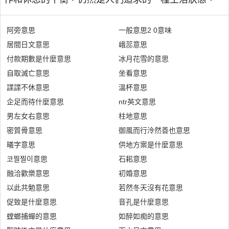
阿旁意思
一般意思2 0意味
居間日文意思
峨蕊意思
付款期數是什麼意思
冰月花雪的意思
自取滅亡意思
坐看意思
諜諜不休意思
溫杯意思
企足而待什麼意思
ntr英文意思
男左女右意思
柱地意思
密質骨意思
御風而行泠然善也意思
㬢字意思
供地方案是什麼意思
코찔찔이意思
石耜意思
融洽歡樂意思
初婚意思
以此共勉意思
若然冬天沒有花意思
促致是什麼意思
音孔是什麼意思
螳螂捕蟬的意思
如醉如痴的意思