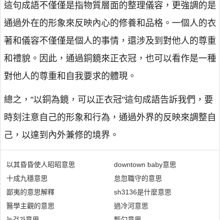
這句成語不僅僅是指物質層面的整理儀容，更強調的是
通過外在的形象來反映內心的修養和品格。一個人的衣
著和儀容不僅僅是個人的事情，還涉及到對他人的尊重
和禮貌。因此，通過銅鏡來正衣冠，也可以看作是一種
對他人的尊重和自我要求的體現。
總之，"以銅為鏡，可以正衣冠"這句成語告訴我們，要
時刻注意自己的形象和行為，通過外界的反映來調整自
己，以達到內外兼修的境界。
以其昏昏使人昭昭意思
downtown baby意思
十成九穩意思
怠忽職守的意思
鄙夷的意思解釋
sh3136是什麼意思
醫學主觀的意思
過冷河意思
는건가意思
瓢勺意思