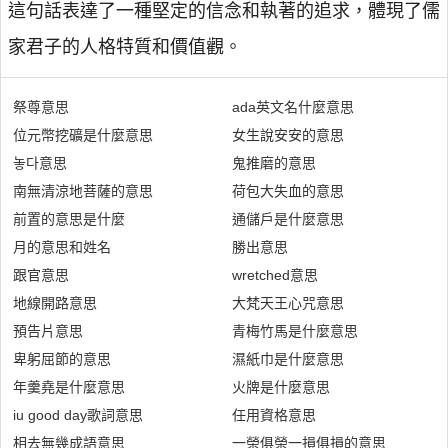
這句話表達了一種堅定的信念和執著的追求，體現了儒
家君子的人格特質和價值觀。
祭尊意思
ada英文名什麼意思
位元幣挖礦是什麼意思
女生說安安的意思
놓다意思
鬼推磨的意思
南無清涼地菩薩的意思
荷包大失血的意思
前置的意思是什麼
通儲戶是什麼意思
月的意思和姓名
勝出意思
跟官意思
wretched意思
地線開路意思
大梵天王心咒意思
預告片意思
青梅竹馬是什麼意思
卑躬屈節的意思
濕紙巾是什麼意思
年羹堯是什麼意思
火牌是什麼意思
iu good day歌詞意思
任用資格意思
相去無幾成語意思
一榮俱榮一損俱損的意思