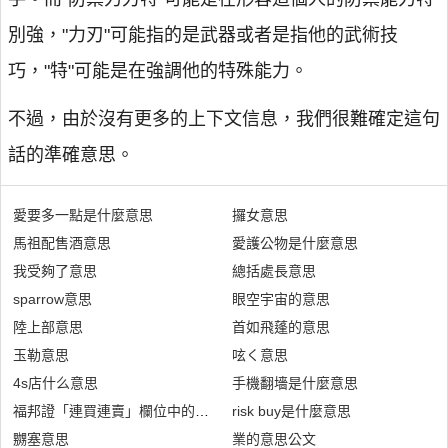
別強，"力刃"可能指的是武器或者是指他的武術技
巧，"特"可能是在強調他的特殊能力。
不過，由於沒有更多的上下文信息，我們很難確定這句
話的準確意思。
愛要多一點是什麼意思
攞女意思
馬祖配售酒意思
愛護公物是什麼意思
我受夠了意思
總括處長意思
sparrow意思
眼空宇宙的意思
陸上部意思
首如飛蓬的意思
玉勒意思
呟く意思
4s店什么意思
手機翻墻是什麼意思
福邦證「連買連賣」欄位中的「無」是什麼意思
risk buy是什麼意思
嬲塞意思
業的意思公文