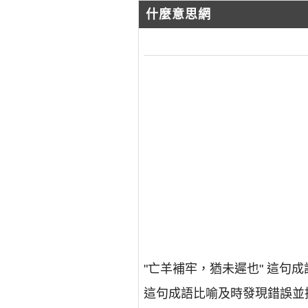
什麼意思網
"亡羊補牢，猶未遲也" 這句
這句成語比喻及時發現錯誤並