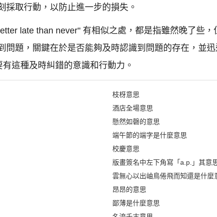
刻採取行動，以防止進一步的損失。
ter late than never" 有相似之處，都是指雖然
到問題，關鍵在於是否能夠及時認識到問題的存在，並迅
們要有這種及時糾錯的意識和行動力。
枝枒意思
酒店全場意思
懸然如磬的意思
端午節的端字是什麼意思
校慶意思
版畫簽名中左下角寫「a.p.」其意
雲無心以出岫鳥倦飛而知還是什麼
昂昂的意思
鄙薄是什麼意思
名流千古意思