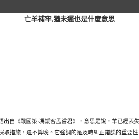
亡羊補牢,猶未遲也是什麼意思
成語出自《戰國策·馮諼客孟嘗君》，意思是說，羊已經丟
採取措施，還不算晚。它強調的是及時糾正錯誤的重要性