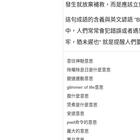
發生就放棄補救，而是應該立
這句成語的含義與英文諺語 "Bet
中，人們常常會犯錯誤或者遇
牢，猶未遲也" 就是提醒人
意往神馳意思
除權除息日是什麼意思
變速運動意思
glimmer of life意思
攛什麼意思
煲煮是什麼意思
安道意思
pwd命令的意思
龐大的意思
寒月意思