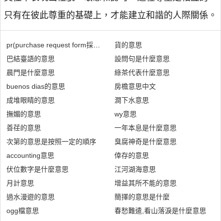
只有在彼此尊重的基礎上，才能建立和諧的人際關係。
pr(purchase request form採購申請單)是什麼意思
貨的意思
巴結臺語的意思
設問句是什麼意思
晨門是什麼意思
綠茶代表什麼意思
buenos dias的意思
房檐意思中文
成堆眼睛的意思
澗下水意思
撫媚的意思
wy意思
善荏的意思
一年本息是什麼意思
次第的意思是按照一定的順序
臭腐神奇是什麼意思
accounting意思
倖存的意思
伏位數字是什麼意思
江河湖海意思
月計意思
增益其所不能的意思
過水漫遊的意思
簡擇的意思是什麼
ogg檔意思
春愁難遣,看山落淚是什麼意思