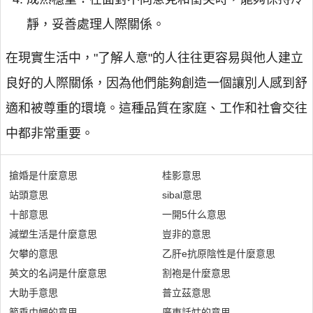
靜，妥善處理人際關係。
在現實生活中，"了解人意"的人往往更容易與他人建立
良好的人際關係，因為他們能夠創造一個讓別人感到舒
適和被尊重的環境。這種品質在家庭、工作和社會交往
中都非常重要。
搶婚是什麼意思
桂影意思
站頭意思
sibal意思
十部意思
一開5什么意思
減塑生活是什麼意思
豈非的意思
欠攀的意思
乙肝e抗原陰性是什麼意思
英文的名詞是什麼意思
割袍是什麼意思
大助手意思
普立茲意思
範垂巾幗的意思
廣東話姑的意思