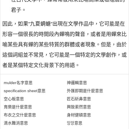
君子。
因此，如果"九夏蜩螗"出現在文學作品中，它可能是在
形容一個很長的時間段內蟬鳴的聲音，或者是用蟬來比
喻某些具有蟬的某些特質的群體或者現象。但是，由於
這個詞組並不常見，它可能是一個特定的文學創作，或
者是某個特定文化背景下的用語。
mulder名字意思
神邏輯意思
specification sheet意思
外匯即期是什麼意思
空心板意思
匠石斫鼻意思
育樂是什麼意思
興致索然意思
布衣之交什麼意思
身材健碩意思
滴水難消意思
잉앙意思