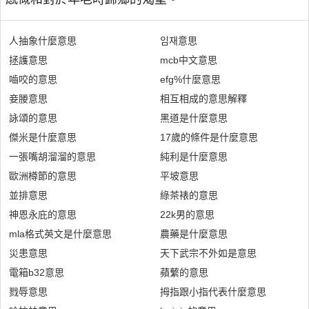
人抽象什麼意思
임재意思
拯護意思
mcb中文意思
嚙咬的意思
efg%什麼意思
妾媵意思
相互相成的意思解釋
詠頌的意思
黑道是什麼意思
傑米是什麼意思
17歲的條件是什麼意思
一張嘴胡溜溜的意思
純利是什麼意思
歐洲樽節的意思
平坡意思
並排意思
綠茶裱的意思
神恩永庇的意思
22k男的意思
mla格式英文是什麼意思
農藥是什麼意思
災患意思
天下武宗不外如是意思
電箱b32意思
蘋蘩的意思
戮辱意思
拇指跟小指代表什麼意思