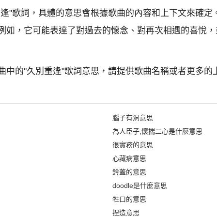
重逢"歌詞，具體的意思會根據歌曲的內容和上下文來確定
例如，它可能表達了對過去的懷念、對再次相遇的喜悅，
曲中的"久別重逢"歌詞意思，請提供歌曲名稱或者更多的
腦子有洞意思
為人臣子,懷揣二心是什麼意思
很實務的意思
心藏病意思
鈐蓋的意思
doodle是什麼意思
牲口的意思
捏造意思