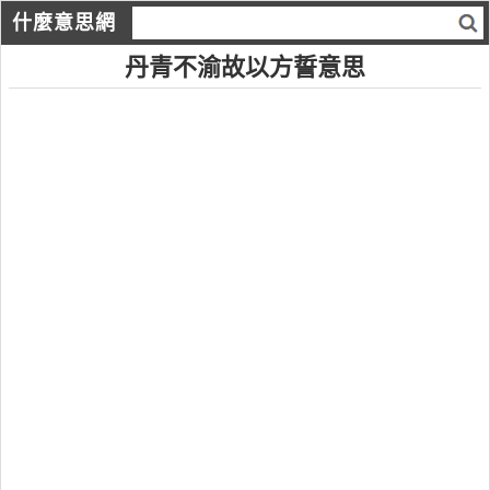
什麼意思網
丹青不渝故以方誓意思