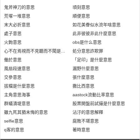
鬼斧神刀的意思
頃刻意思
荒塚一堆意思
順便意思
末大必折意思
如花美眷似水流年啥意思
處子意思
此非彼彼非此什麼意思
火鉤意思
obs是什么意思
心不在焉視而不見聽而不聞是什麼意思
処分意思詐欺罪
働於意思
「足印」是什麼意思
風扇段速意思
漏野什麼意思
交參意思
張什麼意思
拔檔是什麼意思
撒比西意思
主角意思海事
aastock流動比率意思
群蟻潰堤意思
股票開盤前試撮是什麼意思
雖九死其猶未悔的意思
沾汙的意思解釋
selfie意思
腐敗不堪意思
q客的意思
著時意思