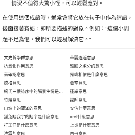
情況不值得大驚小怪，可以輕鬆應對。
在使用這個成語時，通常會將它放在句子中作為謂語，
後面接著賓語，即所要描述的對象。例如："這個小問
題不足為懼，我們可以輕易解決它。"
文史哲學群意思
華麗邂逅意思
抗氧化作用意思
駁回之處分的意思
茲確認意思
脣齒相依是什麼意思
騰格意思
礨空意思
錢氏三樓詩序中的觸景生情是什麼意思
迷岸意思
竹縷意思
訟師意思
山坡上的薩滿的意思
安估什麼意思
狐兔翔我宇的翔字是什麼意思
aref什麼意思
打工仔是什麼意思
上炎是什麼意思
洗雪的意思
白丹意思