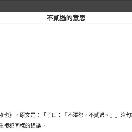
不貳過的意思
語·雍也》，原文是：「子曰：『不遷怒，不貳過。』」這
重複犯同樣的錯誤。