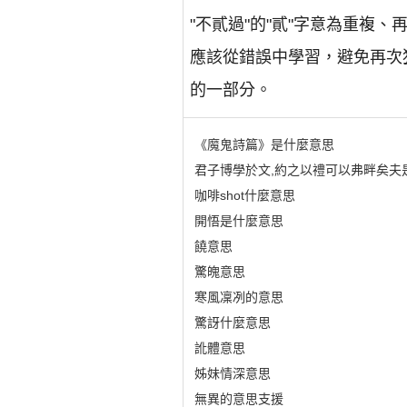
"不貳過"的"貳"字意為重複
應該從錯誤中學習，避免再次
的一部分。
《魔鬼詩篇》是什麼意思
君子博學於文,約之以禮可以弗畔矣夫
咖啡shot什麼意思
開悟是什麼意思
饒意思
驚魄意思
寒風凜冽的意思
驚訝什麼意思
訛體意思
姊妹情深意思
無異的意思支援