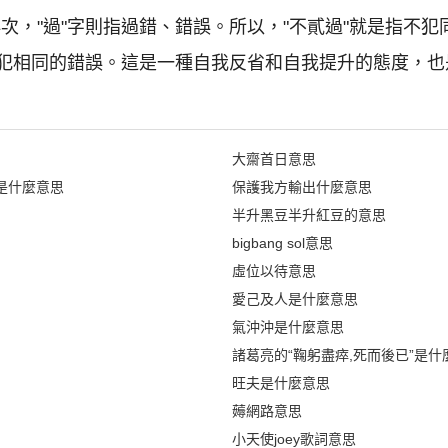
、再次，"過"字則指過錯、錯誤。所以，"不貳過"就是指不
犯相同的錯誤。這是一種自我反省和自我提升的態度，也
大齋首日意思
是什麼意思
保護我方輸出什麼意思
半升黑豆半升紅豆的意思
bigbang sol意思
虛位以待意思
愛己及人是什麼意思
氣沖沖是什麼意思
諸葛亮的“鞠躬盡瘁,死而後已”是什
旺夫是什麼意思
薅網路意思
小天使joey歌詞意思