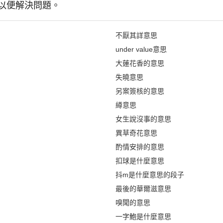
以便解決問題。
不厭其詳意思
under value意思
大蓮花香的意思
失曉意思
另案簽核的意思
繜意思
女生說沒事的意思
異草奇花意思
酌情安排的意思
扣球是什麼意思
抖m是什麼意思的段子
最後的華爾滋意思
嗅聞的意思
一字鮑是什麼意思