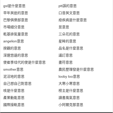
gsl是什麼意思
ptt誤的意思
早年英逝的意思
口音英文意思
巴黎俱樂部意思
疳疾病是什麼意思
市場細分意思
昱意思
乾基排氣量意思
三朵花的意思
angelion意思
星眸的意思
揆觀的意思
品名是什麼意思
深邃悠遠的意思
議訂意思
使崔季珪代的使是什麼意思
畫符意思
smother意思
農民歷理發是什麼意思
泥沼地的意思
looby loo意思
自己想自己對意思
大寒小寒意思
咳是什麼意思
榜主是什麼意思
產業動能意思
讀書風氣意思
國際接軌意思
小阿爾克那意思