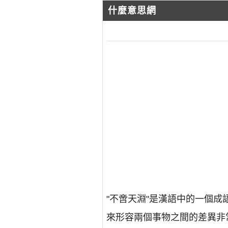
什麼意思網
"不啻天淵"是漢語中的一個
來形容兩個事物之間的差異非