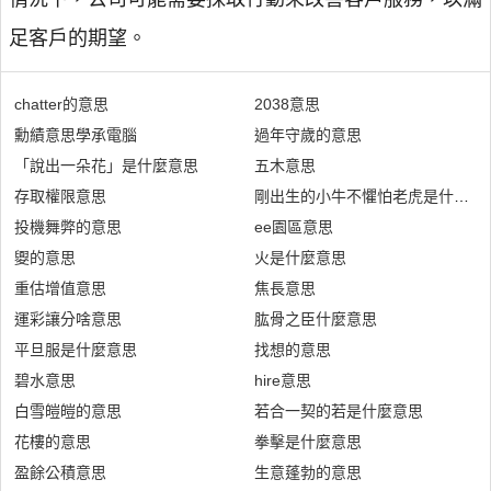
足客戶的期望。
chatter的意思
2038意思
勳績意思學承電腦
過年守歲的意思
「說出一朵花」是什麼意思
五木意思
存取權限意思
剛出生的小牛不懼怕老虎是什麼意
投機舞弊的意思
ee園區意思
夓的意思
火是什麼意思
重估增值意思
焦長意思
運彩讓分啥意思
肱骨之臣什麼意思
平旦服是什麼意思
找想的意思
碧水意思
hire意思
白雪皚皚的意思
若合一契的若是什麼意思
花樓的意思
拳擊是什麼意思
盈餘公積意思
生意蓬勃的意思