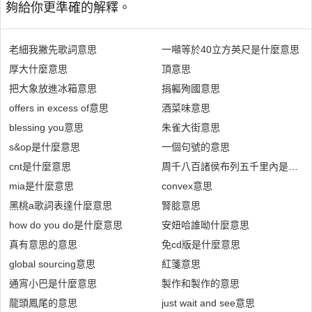
夠給你更準確的解釋。
老細我撇先歌詞意思
一噸等於40立方英尺是什麼意思
厚大什麼意思
頂意思
把大象放進冰箱意思
捐軀殉國意思
offers in excess of意思
酒菜味意思
blessing you意思
朱雀大街意思
s&op是什麼意思
一個句號的意思
cnt是什麼意思
周千八百諸侯布列五千里內是什麼
mia是什麼意思
convex意思
黑桃a歌詞表達什麼意思
腎腍意思
how do you do是什麼意思
安妞哈誰呦什麼意思
真有意思的意思
免cd版是什麼意思
global sourcing意思
紅箋意思
通宵小巴是什麼意思
製作和製作的意思
龍頭鳳尾的意思
just wait and see意思