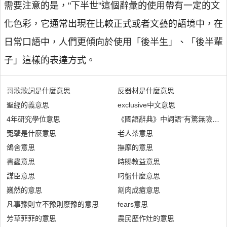
需要注意的是，"下半世"這個辭彙的使用帶有一定的文
化色彩，它通常出現在比較正式或者文藝的語境中，在
日常口語中，人們更傾向於使用「後半生」、「後半輩
子」這樣的表達方式。
哥歌歌詞是什麼意思
反器材是什麼意思
聖經的義意思
exclusive中文意思
4年研究學位意思
《國語辭典》中詞語“有驚無險”是
冤孽是什麼意思
老人茶意思
鴿舍意思
撫摩的意思
書蟲意思
時賜教益意思
謀臣意思
叼盤什麼意思
巍然的意思
割肉成瘡意思
凡事豫則立不豫則廢豫的意思
fears意思
芳草菲菲的意思
農民歷作灶的意思