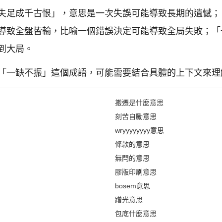
失足成千古恨」，意思是一次失誤可能導致長期的遺憾；
導致全盤皆輸，比喻一個錯誤決定可能導致全局失敗；「
到大局。
「一缺不振」這個成語，可能需要結合具體的上下文來理
搬遷是什麼意思
刻苦自勵意思
wryyyyyyyy意思
條款的意思
無閂的意思
膠版印刷意思
bosem意思
蹭光意思
包底什麼意思