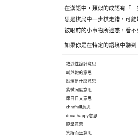
在漢語中，類似的成語有「一
思是棋局中一步棋走錯，可能
被眼前的小事物所迷惑，看不
如果你是在特定的語境中聽到
敘述性詭計意思
軾與轍的意思
厭煩是什麼意思
紫微同度意思
節目日文意思
chmfmill意思
doca happy意思
股掌意思
箕踞而坐意思