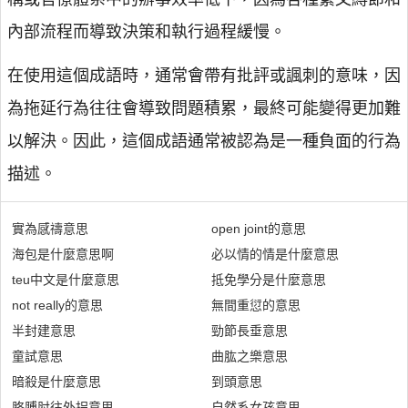
內部流程而導致決策和執行過程緩慢。
在使用這個成語時，通常會帶有批評或諷刺的意味，因
為拖延行為往往會導致問題積累，最終可能變得更加難
以解決。因此，這個成語通常被認為是一種負面的行為
描述。
實為感禱意思
open joint的意思
海包是什麼意思啊
必以情的情是什麼意思
teu中文是什麼意思
抵免學分是什麼意思
not really的意思
無間重愆的意思
半封建意思
勁節長垂意思
童試意思
曲肱之樂意思
暗殺是什麼意思
到頭意思
胳膊肘往外拐意思
自然系女孩意思