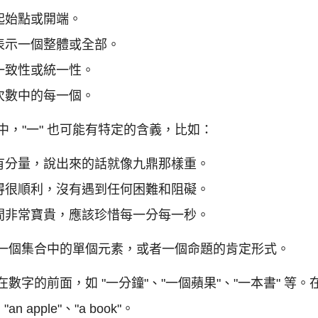
起始點或開端。
表示一個整體或全部。
一致性或統一性。
次數中的每一個。
，"一" 也可能有特定的含義，比如：
有分量，說出來的話就像九鼎那樣重。
得很順利，沒有遇到任何困難和阻礙。
間非常寶貴，應該珍惜每一分每一秒。
表一個集合中的單個元素，或者一個命題的肯定形式。
在數字的前面，如 "一分鐘"、"一個蘋果"、"一本書" 
、"an apple"、"a book"。