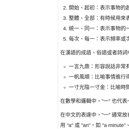
開始、起初：表示事物的
整體、全部：有時候用來
統一、同一：表示事物的
每次、每一：表示頻率或
在漢語的成語、俗語或者詩詞中
一言九鼎：形容說話非常
一帆風順：比喻事情進行
一寸光陰一寸金：比喻時
在數學和邏輯中，"一" 也代
在中文的表達中，"一" 通常放
用 "a" 或 "an"，如 "a minute"