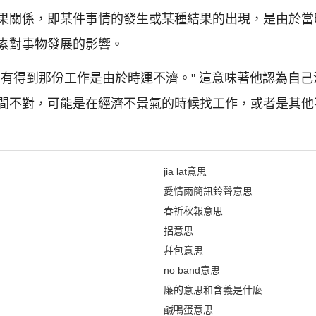
果關係，即某件事情的發生或某種結果的出現，是由於當
素對事物發展的影響。
沒有得到那份工作是由於時運不濟。" 這意味著他認為自
間不對，可能是在經濟不景氣的時候找工作，或者是其他
jia lat意思
愛情雨簡訊鈴聲意思
春祈秋報意思
捛意思
幷包意思
no band意思
廉的意思和含義是什麼
鹹鴨蛋意思