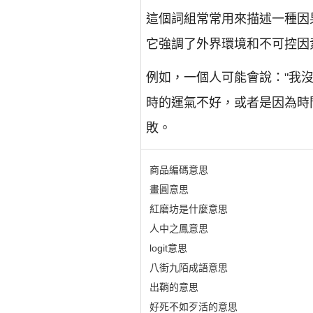
這個詞組常常用來描述一種因
它強調了外界環境和不可控因
例如，一個人可能會說："我
時的運氣不好，或者是因為時
敗。
商品編碼意思
畫圓意思
紅磨坊是什麼意思
人中之鳳意思
logit意思
八街九陌成語意思
出鞘的意思
好死不如歹活的意思